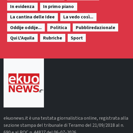
In evidenza
In primo piano
La cantina delle Idee
La vedo così...
Oddije oddije...
Politica
Pubbliredazionale
Qui L'Aquila
Rubriche
Sport
ekuonews.it è una testata giornalistica online, registrata alla
sezione stampa del tribunale di Teramo del 21/09/2018 al n.
690 e al ROC n. 44827 del 06-07-2026