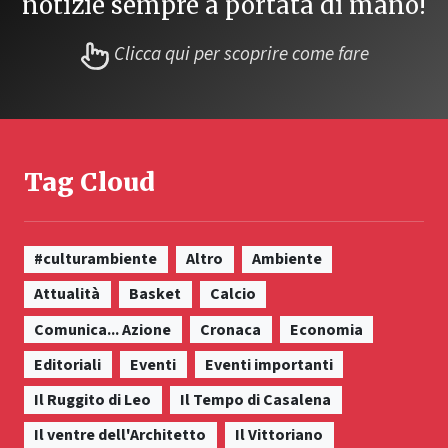
notizie sempre a portata di mano!
Clicca qui per scoprire come fare
Tag Cloud
#culturambiente
Altro
Ambiente
Attualità
Basket
Calcio
Comunica... Azione
Cronaca
Economia
Editoriali
Eventi
Eventi importanti
Il Ruggito di Leo
Il Tempo di Casalena
Il ventre dell'Architetto
Il Vittoriano