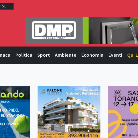
1:51
naca
Politica
Sport
Ambiente
Economia
Eventi
Qui L