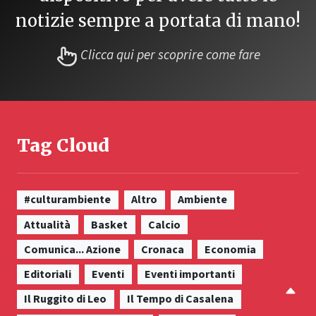
notizie sempre a portata di mano!
Clicca qui per scoprire come fare
Tag Cloud
#culturambiente
Altro
Ambiente
Attualità
Basket
Calcio
Comunica... Azione
Cronaca
Economia
Editoriali
Eventi
Eventi importanti
Il Ruggito di Leo
Il Tempo di Casalena