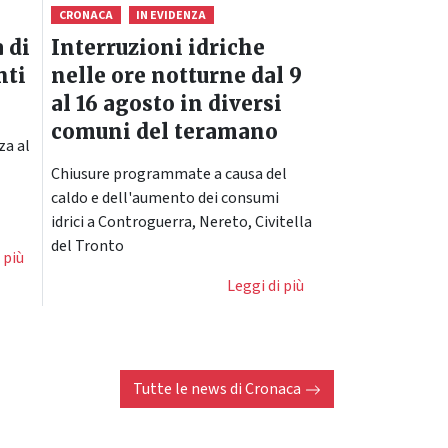
CRONACA
IN EVIDENZA
 di
Interruzioni idriche
nti
nelle ore notturne dal 9
al 16 agosto in diversi
comuni del teramano
za al
Chiusure programmate a causa del
caldo e dell'aumento dei consumi
idrici a Controguerra, Nereto, Civitella
del Tronto
 più
Leggi di più
Tutte le news di
Cronaca