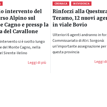
A
CRONACA
IN EVIDENZA
o intervento del
Rinforzi alla Questura
rso Alpino sul
Teramo, 12 nuovi age
 Cagno e pressp la
in viale Bovio
a del Cavallone
Ulteriori 6 agenti andranno in for
Commissariato di Atri. Sorgonà:
 intervento si è svolto lungo
un’importante assegnazione per
le del Monte Cagno, nella
questa provincia
el Sirente-Velino
Leggi di
Leggi di più