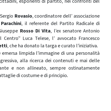
cittadini, esponenti di partito, nei confronti del
 Sergio
Rovasio
, coordinatore dell’ associazione
a
Parachini
, il referente del Partito Radicale di
 Giuseppe
Rosso Di Vita
, l’ex senatore Antonio
“Il Centro” Luca Telese, l’ avvocato Francesco
etti
, che ha donato la targa e curato l’iniziativa.
 è emersa limpida l’immagine di una personalità
ressiva, alla ricerca dei contenuti e mai delle
rante e non allineato, sempre ostinatamente
battaglie di costume e di principio.