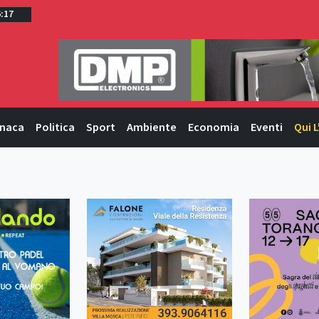
6:17
naca
Politica
Sport
Ambiente
Economia
Eventi
Qui L