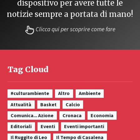
dispositivo per avere tutte le
notizie sempre a portata di mano!
Clicca qui per scoprire come fare
Tag Cloud
#culturambiente
Altro
Ambiente
Attualità
Basket
Calcio
Comunica... Azione
Cronaca
Economia
Editoriali
Eventi
Eventi importanti
Il Ruggito di Leo
Il Tempo di Casalena