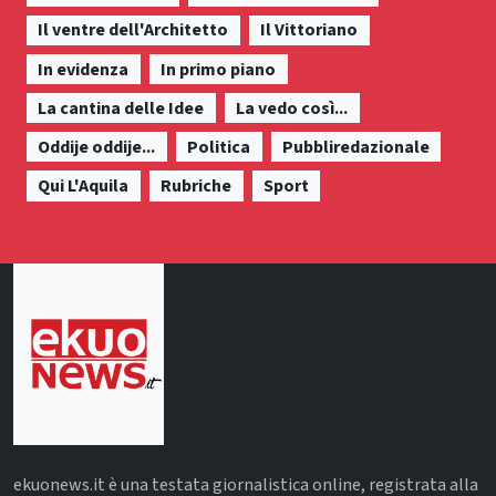
Il ventre dell'Architetto
Il Vittoriano
In evidenza
In primo piano
La cantina delle Idee
La vedo così...
Oddije oddije...
Politica
Pubbliredazionale
Qui L'Aquila
Rubriche
Sport
ekuonews.it è una testata giornalistica online, registrata alla