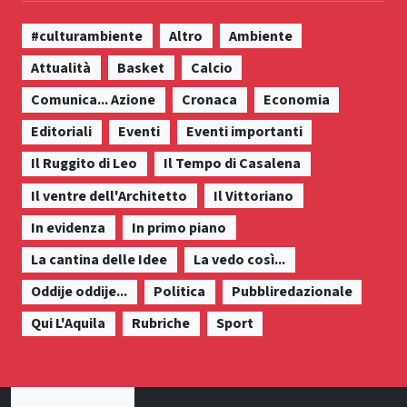
#culturambiente
Altro
Ambiente
Attualità
Basket
Calcio
Comunica... Azione
Cronaca
Economia
Editoriali
Eventi
Eventi importanti
Il Ruggito di Leo
Il Tempo di Casalena
Il ventre dell'Architetto
Il Vittoriano
In evidenza
In primo piano
La cantina delle Idee
La vedo così...
Oddije oddije...
Politica
Pubbliredazionale
Qui L'Aquila
Rubriche
Sport