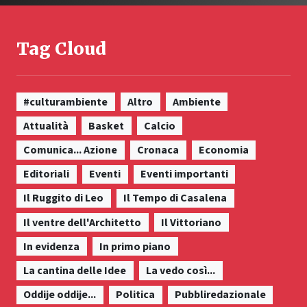
Tag Cloud
#culturambiente
Altro
Ambiente
Attualità
Basket
Calcio
Comunica... Azione
Cronaca
Economia
Editoriali
Eventi
Eventi importanti
Il Ruggito di Leo
Il Tempo di Casalena
Il ventre dell'Architetto
Il Vittoriano
In evidenza
In primo piano
La cantina delle Idee
La vedo così...
Oddije oddije...
Politica
Pubbliredazionale