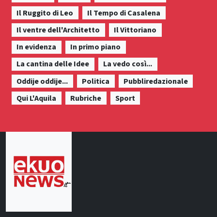
Il Ruggito di Leo
Il Tempo di Casalena
Il ventre dell'Architetto
Il Vittoriano
In evidenza
In primo piano
La cantina delle Idee
La vedo così...
Oddije oddije...
Politica
Pubbliredazionale
Qui L'Aquila
Rubriche
Sport