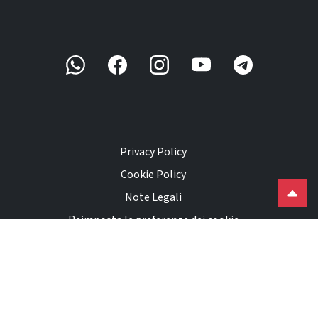
Privacy Policy
Cookie Policy
Note Legali
Reimposta le preferenze dei cookie
Powered by
ACTAINFO
©
2026
Ekuo Srl. Tutti i diritti riservati