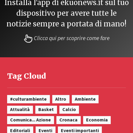
Installa l’app di ekuonews.it sul tuo
dispositivo per avere tutte le
notizie sempre a portata di mano!
Clicca qui per scoprire come fare
Tag Cloud
#culturambiente
Altro
Ambiente
Attualità
Basket
Calcio
Comunica... Azione
Cronaca
Economia
Editoriali
Eventi
Eventi importanti