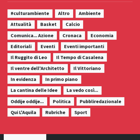
#culturambiente
Altro
Ambiente
Attualità
Basket
Calcio
Comunica... Azione
Cronaca
Economia
Editoriali
Eventi
Eventi importanti
Il Ruggito di Leo
Il Tempo di Casalena
Il ventre dell'Architetto
Il Vittoriano
In evidenza
In primo piano
La cantina delle Idee
La vedo così...
Oddije oddije...
Politica
Pubbliredazionale
Qui L'Aquila
Rubriche
Sport