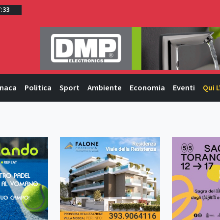
7:33
naca
Politica
Sport
Ambiente
Economia
Eventi
Qui L