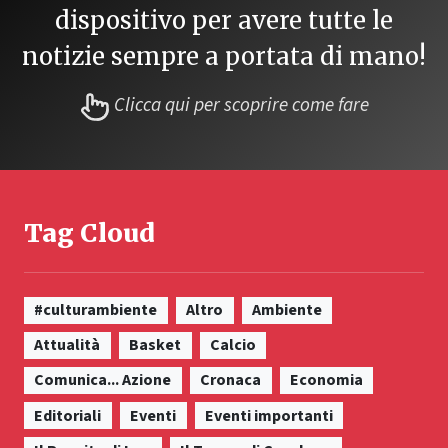
dispositivo per avere tutte le
notizie sempre a portata di mano!
Clicca qui per scoprire come fare
Tag Cloud
#culturambiente
Altro
Ambiente
Attualità
Basket
Calcio
Comunica... Azione
Cronaca
Economia
Editoriali
Eventi
Eventi importanti