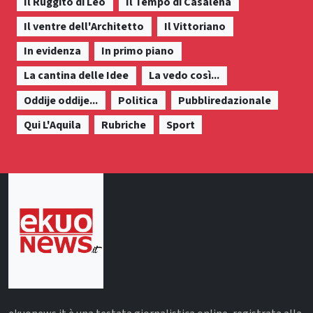
Il Ruggito di Leo
Il Tempo di Casalena
Il ventre dell'Architetto
Il Vittoriano
In evidenza
In primo piano
La cantina delle Idee
La vedo così...
Oddije oddije...
Politica
Pubbliredazionale
Qui L'Aquila
Rubriche
Sport