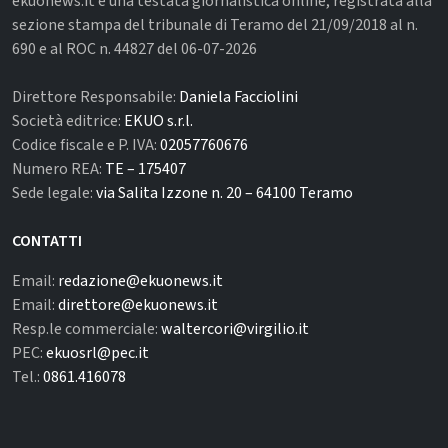
ekuonews.it è una testata giornalistica online, registrata alla
sezione stampa del tribunale di Teramo del 21/09/2018 al n.
690 e al ROC n. 44827 del 06-07-2026
Direttore Responsabile:
Daniela Facciolini
Società editrice:
EKUO s.r.l.
Codice fiscale e P. IVA:
02057760676
Numero REA:
TE – 175407
Sede legale:
via Salita Izzone n. 20 – 64100 Teramo
CONTATTI
Email:
redazione@ekuonews.it
Email:
direttore@ekuonews.it
Resp.le commerciale:
waltercori@virgilio.it
PEC:
ekuosrl@pec.it
Tel.:
0861.416078