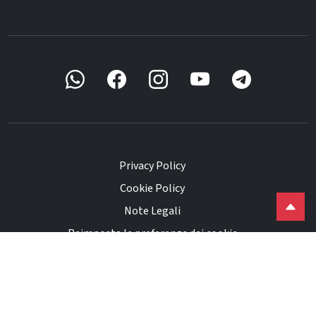
Privacy Policy
Cookie Policy
Note Legali
Reimposta le preferenze dei cookie
Powered by
ACTAINFO
©
2026
Ekuo Srl. Tutti i diritti riservati