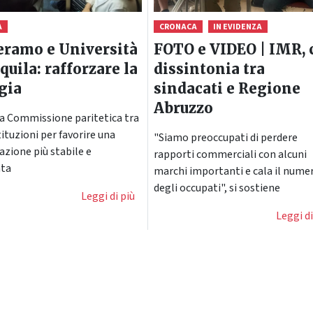
A
CRONACA
IN EVIDENZA
eramo e Università
FOTO e VIDEO | IMR, 
Aquila: rafforzare la
dissintonia tra
gia
sindacati e Regione
Abruzzo
la Commissione paritetica tra
tituzioni per favorire una
"Siamo preoccupati di perdere
azione più stabile e
rapporti commerciali con alcuni
ata
marchi importanti e cala il nume
degli occupati", si sostiene
Leggi di più
Leggi di