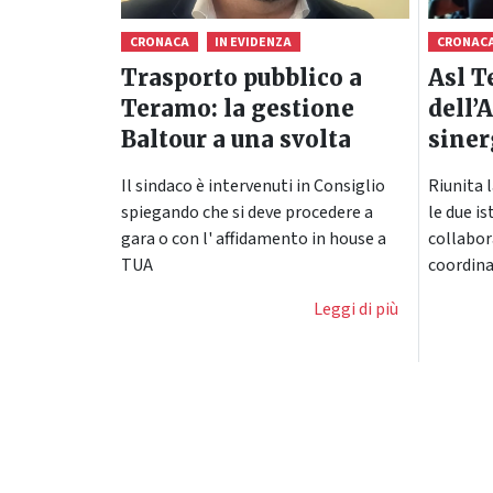
CRONACA
IN EVIDENZA
CRONAC
Trasporto pubblico a
Asl T
Teramo: la gestione
dell’
Baltour a una svolta
siner
Il sindaco è intervenuti in Consiglio
Riunita 
spiegando che si deve procedere a
le due is
gara o con l' affidamento in house a
collabor
TUA
coordin
Leggi di più