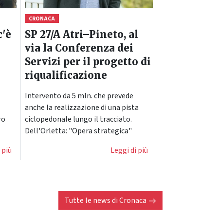
CRONACA
c'è
SP 27/A Atri–Pineto, al
via la Conferenza dei
Servizi per il progetto di
riqualificazione
Intervento da 5 mln. che prevede
anche la realizzazione di una pista
ro
ciclopedonale lungo il tracciato.
Dell'Orletta: "Opera strategica"
 più
Leggi di più
Tutte le news di
Cronaca