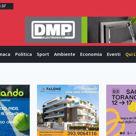
3:37
naca
Politica
Sport
Ambiente
Economia
Eventi
Qui L