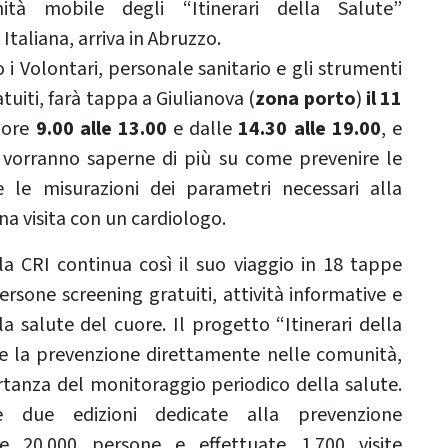
à mobile degli “Itinerari della Salute”
Italiana, arriva in Abruzzo.
 i Volontari, personale sanitario e gli strumenti
tuiti, farà tappa a Giulianova (
zona porto
)
il 11
e ore
9.00 alle 13.00
e dalle
14.30 alle 19.00
, e
e vorranno saperne di più su come prevenire le
e le misurazioni dei parametri necessari alla
na visita con un cardiologo.
 CRI continua così il suo viaggio in 18 tappe
ersone screening gratuiti, attività informative e
lla salute del cuore. Il progetto “Itinerari della
re la prevenzione direttamente nelle comunità,
rtanza del monitoraggio periodico della salute.
e due edizioni dedicate alla prevenzione
te 20.000 persone e effettuate 1.700 visite