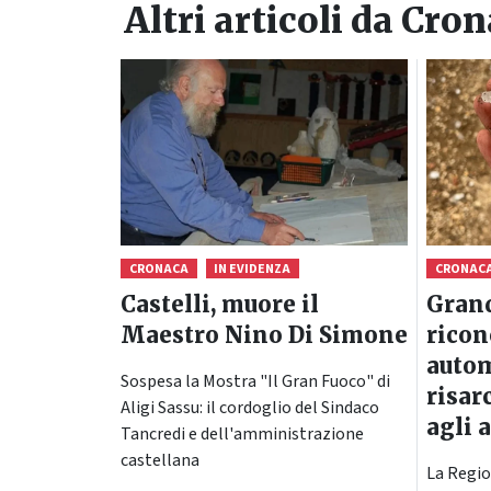
Altri articoli da
Cron
CRONACA
IN EVIDENZA
CRONAC
Castelli, muore il
Grand
Maestro Nino Di Simone
rico
autom
Sospesa la Mostra "Il Gran Fuoco" di
risar
Aligi Sassu: il cordoglio del Sindaco
agli 
Tancredi e dell'amministrazione
castellana
La Regio