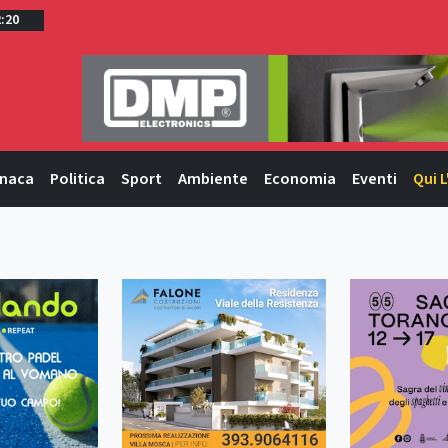
2:20
naca
Politica
Sport
Ambiente
Economia
Eventi
Qui L