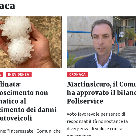
aca
A
IN EVIDENZA
CRONACA
inata:
Martinsicuro, il Com
noscimento non
ha approvato il bilan
atico al
Poliservice
cimento dei danni
Voto favorevole per senso di
autoveicoli
responsabilità nonostante la
divergenza di vedute con la
ne: "Interessate i Comuni che