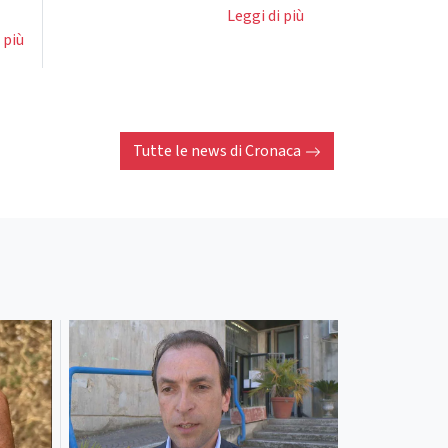
Leggi di più
 più
Tutte le news di
Cronaca