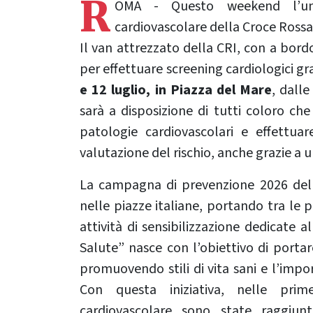
R
OMA - Questo weekend l’unit
cardiovascolare della Croce Rossa 
Il van attrezzato della CRI, con a bordo
per effettuare screening cardiologici gra
e 12 luglio, in Piazza del Mare
, dall
sarà a disposizione di tutti coloro ch
patologie cardiovascolari e effettuar
valutazione del rischio, anche grazie a u
La campagna di prevenzione 2026 della
nelle piazze italiane, portando tra le p
attività di sensibilizzazione dedicate a
Salute” nasce con l’obiettivo di porta
promuovendo stili di vita sani e l’impo
Con questa iniziativa, nelle prim
cardiovascolare sono state raggiun