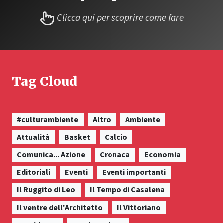
Clicca qui per scoprire come fare
Tag Cloud
#culturambiente
Altro
Ambiente
Attualità
Basket
Calcio
Comunica... Azione
Cronaca
Economia
Editoriali
Eventi
Eventi importanti
Il Ruggito di Leo
Il Tempo di Casalena
Il ventre dell'Architetto
Il Vittoriano