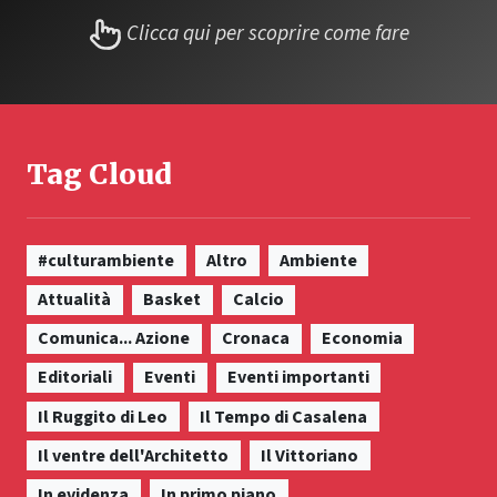
Clicca qui per scoprire come fare
Tag Cloud
#culturambiente
Altro
Ambiente
Attualità
Basket
Calcio
Comunica... Azione
Cronaca
Economia
Editoriali
Eventi
Eventi importanti
Il Ruggito di Leo
Il Tempo di Casalena
Il ventre dell'Architetto
Il Vittoriano
In evidenza
In primo piano