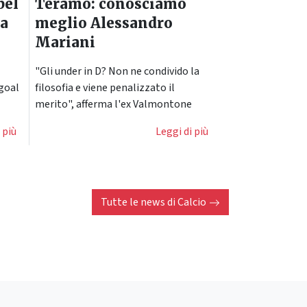
bel
Teramo: conosciamo
la
meglio Alessandro
Mariani
"Gli under in D? Non ne condivido la
 goal
filosofia e viene penalizzato il
merito", afferma l'ex Valmontone
 più
Leggi di più
Tutte le news di
Calcio