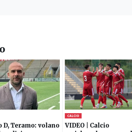
io
CALCIO
o D, Teramo: volano
VIDEO | Calcio