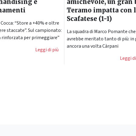
handising e
amichevole, un gran 
namenti
Teramo impatta con 
Scafatese (1-1)
Cocca: “Store a +40% e oltre
ere staccate”. Sul campionato:
La squadra di Marco Pomante che
 rinforzata per primeggiare”
avrebbe meritato tanto di più: in
ancora una volta Càrpani
Leggi di più
Leggi di