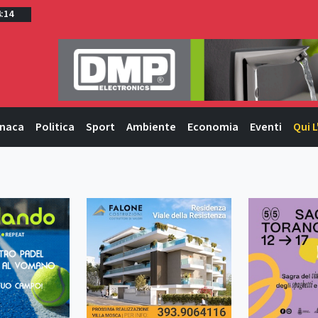
4:14
naca
Politica
Sport
Ambiente
Economia
Eventi
Qui L