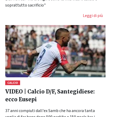
soprattutto sacrificio"
Leggi di più
CALCIO
VIDEO | Calcio D/F, Santegidiese:
ecco Eusepi
37 anni compiuti dall'ex Samb che ha ancora tanta
voglia di far bene dopo 500 partite e 150 goals tra i