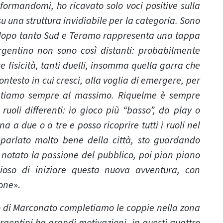
ormandomi, ho ricavato solo voci positive sulla
su una struttura invidiabile per la categoria. Sono
o dopo tanto Sud e Teramo rappresenta una tappa
 argentino non sono così distanti: probabilmente
e fisicità, tanti duelli, insomma quella garra che
ntesto in cui cresci, alla voglia di emergere, per
untiamo sempre al massimo. Riquelme è sempre
ruoli differenti: io gioco più “basso”, da play o
 a due o a tre e posso ricoprire tutti i ruoli nel
parlato molto bene della città, sto guardando
o notato la passione del pubblico, poi pian piano
ioso di iniziare questa nuova avventura, con
ione
».
o di Marconato completiamo le coppie nella zona