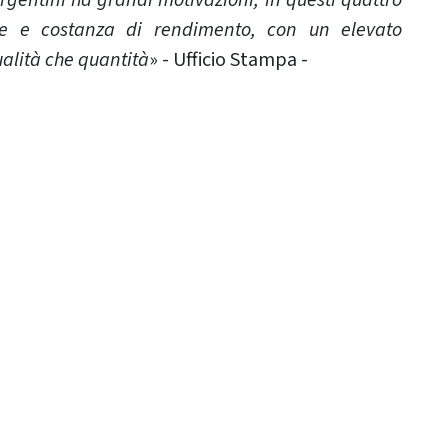
rgentini ha grandi motivazioni, in questi quattro
ere e costanza di rendimento, con un elevato
alità che quantità
» - Ufficio Stampa -