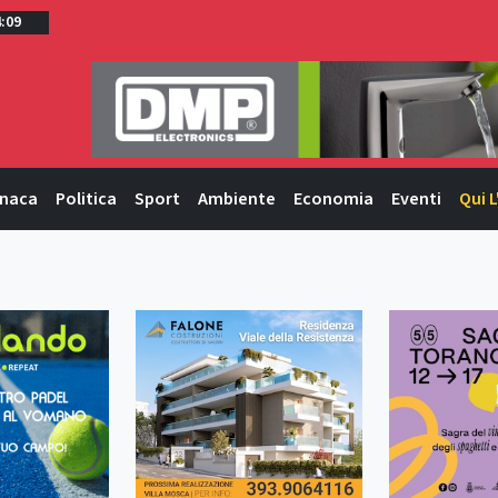
4:09
naca
Politica
Sport
Ambiente
Economia
Eventi
Qui L