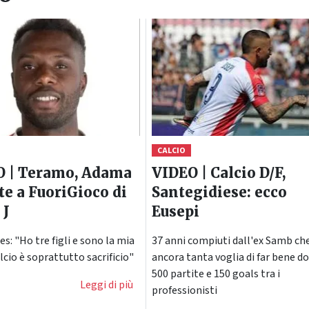
CALCIO
O | Teramo, Adama
VIDEO | Calcio D/F,
te a FuoriGioco di
Santegidiese: ecco
 J
Eusepi
es: "Ho tre figli e sono la mia
37 anni compiuti dall'ex Samb ch
calcio è soprattutto sacrificio"
ancora tanta voglia di far bene d
500 partite e 150 goals tra i
Leggi di più
professionisti