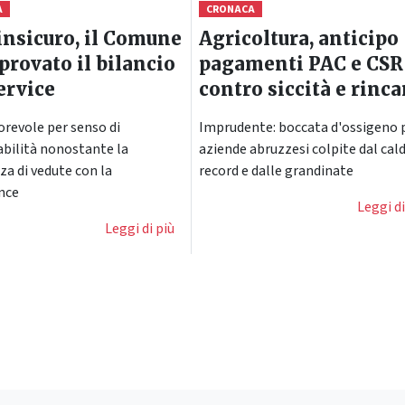
A
CRONACA
nsicuro, il Comune
Agricoltura, anticipo
provato il bilancio
pagamenti PAC e CSR
ervice
contro siccità e rinca
orevole per senso di
Imprudente: boccata d'ossigeno p
bilità nonostante la
aziende abruzzesi colpite dal cal
za di vedute con la
record e dalle grandinate
nce
Leggi di
Leggi di più