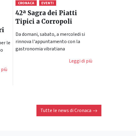
CRONACA
EVENTI
42ª Sagra dei Piatti
Tipici a Corropoli
ri
Da domani, sabato, a mercoledi si
rinnova l'appuntamento con la
er le
gastronomia vibratiana
do
Leggi di più
 più
Tutte le news di
Cronaca