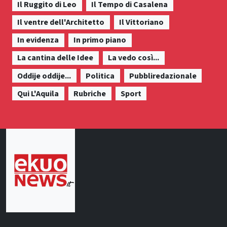
Il Ruggito di Leo
Il Tempo di Casalena
Il ventre dell'Architetto
Il Vittoriano
In evidenza
In primo piano
La cantina delle Idee
La vedo così...
Oddije oddije...
Politica
Pubbliredazionale
Qui L'Aquila
Rubriche
Sport