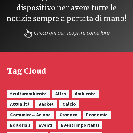
dispositivo per avere tutte le
notizie sempre a portata di mano!
Clicca qui per scoprire come fare
Tag Cloud
#culturambiente
Altro
Ambiente
Attualità
Basket
Calcio
Comunica... Azione
Cronaca
Economia
Editoriali
Eventi
Eventi importanti