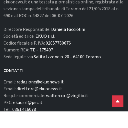
ekuonews.it è una testata giornalistica online, registrata alla
sezione stampa del tribunale di Teramo del 21/09/2018 al n.
690 e al ROC n. 44827 del 06-07-2026
Direttore Responsabile:
Daniela Facciolini
Società editrice:
EKUO s.r.l.
Codice fiscale e P. IVA:
02057760676
Numero REA:
TE – 175407
Sede legale:
via Salita Izzone n. 20 – 64100 Teramo
CONTATTI
Email:
redazione@ekuonews.it
Email:
direttore@ekuonews.it
Resp.le commerciale:
waltercori@virgilio.it
PEC:
ekuosrl@pec.it
Tel.:
0861.416078