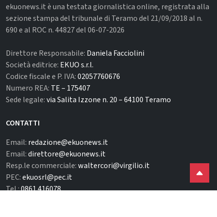
ekuonews.it è una testata giornalistica online, registrata alla
sezione stampa del tribunale di Teramo del 21/09/2018 al n.
690 e al ROC n. 44827 del 06-07-2026
Direttore Responsabile:
Daniela Facciolini
Società editrice:
EKUO s.r.l.
Codice fiscale e P. IVA:
02057760676
Numero REA:
TE – 175407
Sede legale:
via Salita Izzone n. 20 – 64100 Teramo
CONTATTI
Email:
redazione@ekuonews.it
Email:
direttore@ekuonews.it
Resp.le commerciale:
waltercori@virgilio.it
PEC:
ekuosrl@pec.it
Tel.:
0861.416078