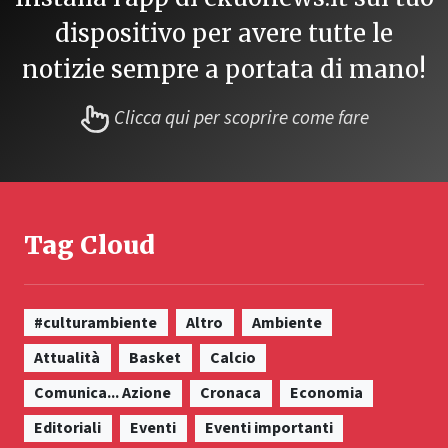
dispositivo per avere tutte le
notizie sempre a portata di mano!
Clicca qui per scoprire come fare
Tag Cloud
#culturambiente
Altro
Ambiente
Attualità
Basket
Calcio
Comunica... Azione
Cronaca
Economia
Editoriali
Eventi
Eventi importanti