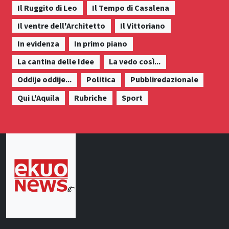
Il Ruggito di Leo
Il Tempo di Casalena
Il ventre dell'Architetto
Il Vittoriano
In evidenza
In primo piano
La cantina delle Idee
La vedo così...
Oddije oddije...
Politica
Pubbliredazionale
Qui L'Aquila
Rubriche
Sport