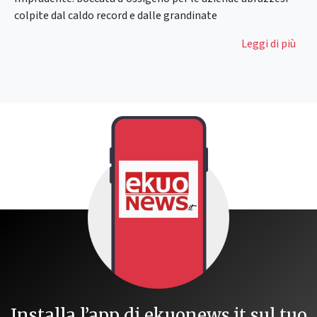
colpite dal caldo record e dalle grandinate
Leggi di più
Installa l’app di ekuonews.it sul tuo