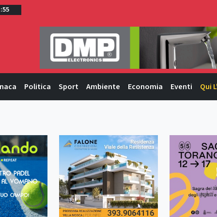
1:55
naca
Politica
Sport
Ambiente
Economia
Eventi
Qui L